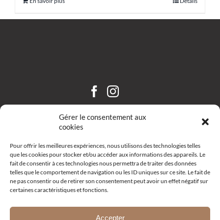
En savoir plus
Détails
CHÂTEAU SAINT HILAIRE
Gérer le consentement aux
cookies
Pour offrir les meilleures expériences, nous utilisons des technologies telles
que les cookies pour stocker et/ou accéder aux informations des appareils. Le
fait de consentir à ces technologies nous permettra de traiter des données
telles que le comportement de navigation ou les ID uniques sur ce site. Le fait de
ne pas consentir ou de retirer son consentement peut avoir un effet négatif sur
certaines caractéristiques et fonctions.
Route d’Aix – R19 –
13111 Coudoux
+33 (0)4 42 52 10 68
Accepter