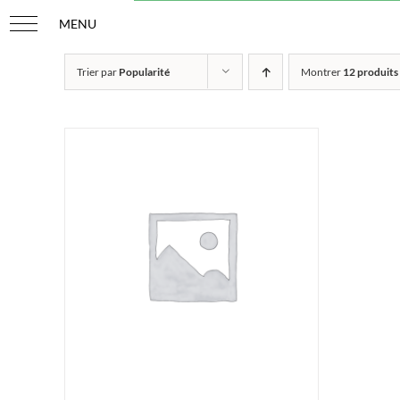
Passer
au
contenu
Trier par
Popularité
Montrer
12 produits