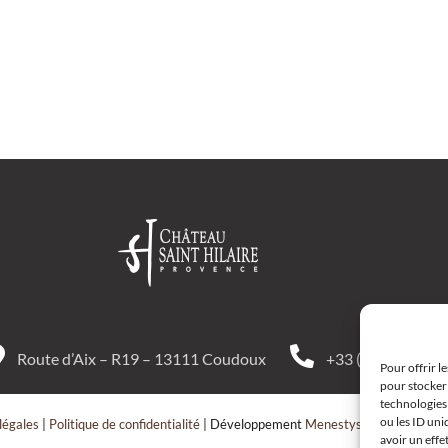
Route d’Aix – R19 – 13111 Coudoux
+33 (0)4 42 52 10
Pour offrir l
pour stocker 
technologies
ou les ID uni
légales
|
Politique de confidentialité
| Développement
Menestys Consulting
avoir un effe