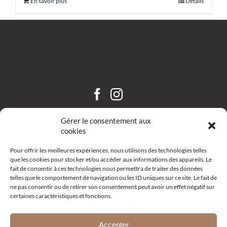
En savoir plus
Détails
CHÂTEAU SAINT HILAIRE
Gérer le consentement aux
cookies
Pour offrir les meilleures expériences, nous utilisons des technologies telles
que les cookies pour stocker et/ou accéder aux informations des appareils. Le
fait de consentir à ces technologies nous permettra de traiter des données
telles que le comportement de navigation ou les ID uniques sur ce site. Le fait de
ne pas consentir ou de retirer son consentement peut avoir un effet négatif sur
certaines caractéristiques et fonctions.
Route d’Aix – R19 –
13111 Coudoux
+33 (0)4 42 52 10 68
Accepter