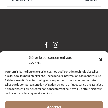
En savoir plus
Détails
CHÂTEAU SAINT HILAIRE
Gérer le consentement aux
cookies
Pour offrir les meilleures expériences, nous utilisons des technologies telles
que les cookies pour stocker et/ou accéder aux informations des appareils. Le
fait de consentir à ces technologies nous permettra de traiter des données
telles que le comportement de navigation ou les ID uniques sur ce site. Le fait de
ne pas consentir ou de retirer son consentement peut avoir un effet négatif sur
certaines caractéristiques et fonctions.
Route d’Aix – R19 –
13111 Coudoux
+33 (0)4 42 52 10 68
Accepter