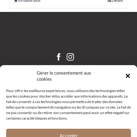
En savoir plus
Détails
CHÂTEAU SAINT HILAIRE
Gérer le consentement aux
cookies
Pour offrir les meilleures expériences, nous utilisons des technologies telles
que les cookies pour stocker et/ou accéder aux informations des appareils. Le
fait de consentir à ces technologies nous permettra de traiter des données
telles que le comportement de navigation ou les ID uniques sur ce site. Le fait de
ne pas consentir ou de retirer son consentement peut avoir un effet négatif sur
certaines caractéristiques et fonctions.
Route d’Aix – R19 –
13111 Coudoux
+33 (0)4 42 52 10 68
Accepter