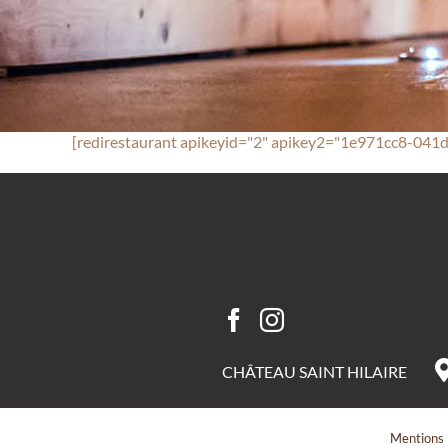
[redirestaurant apikeyid="2" apikey2="1e971cc8-0
CHÂTEAU SAINT HILAIRE
Mentions 