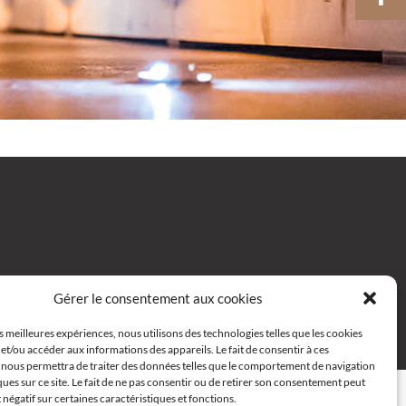
Gérer le consentement aux cookies
es meilleures expériences, nous utilisons des technologies telles que les cookies
 68
Email
et/ou accéder aux informations des appareils. Le fait de consentir à ces
 nous permettra de traiter des données telles que le comportement de navigation
ques sur ce site. Le fait de ne pas consentir ou de retirer son consentement peut
t négatif sur certaines caractéristiques et fonctions.