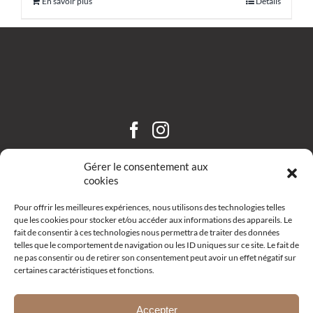
En savoir plus
Détails
CHÂTEAU SAINT HILAIRE
Gérer le consentement aux
cookies
Pour offrir les meilleures expériences, nous utilisons des technologies telles
que les cookies pour stocker et/ou accéder aux informations des appareils. Le
fait de consentir à ces technologies nous permettra de traiter des données
telles que le comportement de navigation ou les ID uniques sur ce site. Le fait de
ne pas consentir ou de retirer son consentement peut avoir un effet négatif sur
certaines caractéristiques et fonctions.
Route d’Aix – R19 –
13111 Coudoux
+33 (0)4 42 52 10 68
Accepter