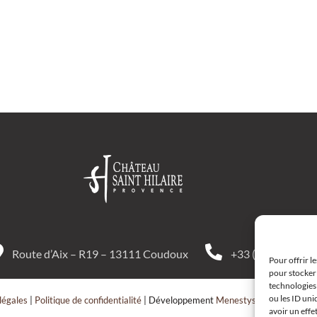
Route d’Aix – R19 – 13111 Coudoux
+33 (0)4 42 52 10
Pour offrir l
pour stocker 
technologies
ou les ID uni
légales
|
Politique de confidentialité
| Développement
Menestys Consulting
avoir un effe