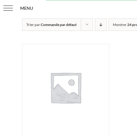
Passer
au
contenu
Trier par
Commande par défaut
Montrer
24 pr