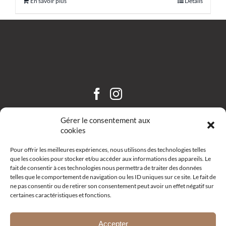
En savoir plus
Détails
CHÂTEAU SAINT HILAIRE
Gérer le consentement aux
cookies
Pour offrir les meilleures expériences, nous utilisons des technologies telles
que les cookies pour stocker et/ou accéder aux informations des appareils. Le
fait de consentir à ces technologies nous permettra de traiter des données
telles que le comportement de navigation ou les ID uniques sur ce site. Le fait de
ne pas consentir ou de retirer son consentement peut avoir un effet négatif sur
certaines caractéristiques et fonctions.
Route d’Aix – R19 –
13111 Coudoux
+33 (0)4 42 52 10 68
Accepter