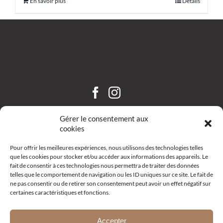
En savoir plus
Détails
CHÂTEAU SAINT HILAIRE
Gérer le consentement aux
cookies
Pour offrir les meilleures expériences, nous utilisons des technologies telles
que les cookies pour stocker et/ou accéder aux informations des appareils. Le
fait de consentir à ces technologies nous permettra de traiter des données
telles que le comportement de navigation ou les ID uniques sur ce site. Le fait de
ne pas consentir ou de retirer son consentement peut avoir un effet négatif sur
certaines caractéristiques et fonctions.
Route d’Aix – R19 –
13111 Coudoux
+33 (0)4 42 52 10 68
Accepter