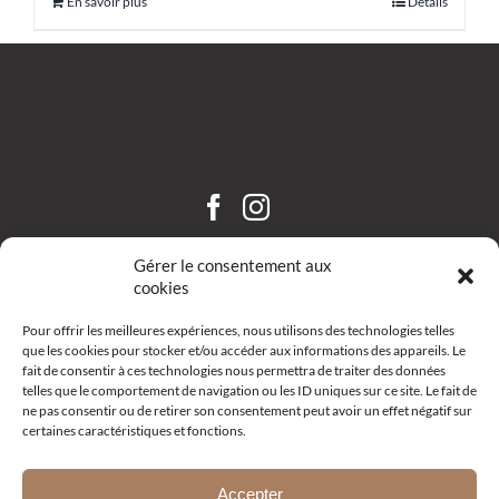
En savoir plus
Détails
CHÂTEAU SAINT HILAIRE
Gérer le consentement aux
cookies
Pour offrir les meilleures expériences, nous utilisons des technologies telles
que les cookies pour stocker et/ou accéder aux informations des appareils. Le
fait de consentir à ces technologies nous permettra de traiter des données
telles que le comportement de navigation ou les ID uniques sur ce site. Le fait de
ne pas consentir ou de retirer son consentement peut avoir un effet négatif sur
certaines caractéristiques et fonctions.
Route d’Aix – R19 –
13111 Coudoux
+33 (0)4 42 52 10 68
Accepter