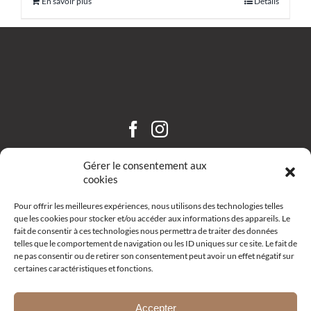
En savoir plus
Détails
CHÂTEAU SAINT HILAIRE
Gérer le consentement aux
cookies
Pour offrir les meilleures expériences, nous utilisons des technologies telles
que les cookies pour stocker et/ou accéder aux informations des appareils. Le
fait de consentir à ces technologies nous permettra de traiter des données
telles que le comportement de navigation ou les ID uniques sur ce site. Le fait de
ne pas consentir ou de retirer son consentement peut avoir un effet négatif sur
certaines caractéristiques et fonctions.
Route d’Aix – R19 –
13111 Coudoux
+33 (0)4 42 52 10 68
Accepter