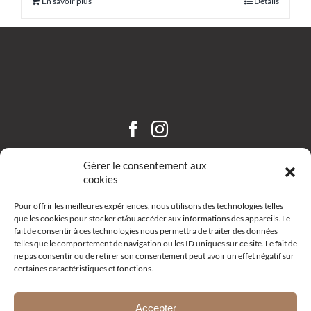
En savoir plus
Détails
CHÂTEAU SAINT HILAIRE
Gérer le consentement aux
cookies
Pour offrir les meilleures expériences, nous utilisons des technologies telles
que les cookies pour stocker et/ou accéder aux informations des appareils. Le
fait de consentir à ces technologies nous permettra de traiter des données
telles que le comportement de navigation ou les ID uniques sur ce site. Le fait de
ne pas consentir ou de retirer son consentement peut avoir un effet négatif sur
certaines caractéristiques et fonctions.
Route d’Aix – R19 –
13111 Coudoux
+33 (0)4 42 52 10 68
Accepter