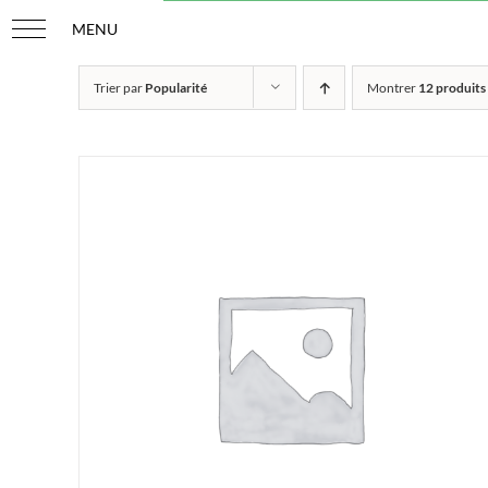
Passer
au
contenu
Trier par
Popularité
Montrer
12 produits