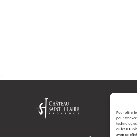
Pour offrir l
pour stocker 
technologies
ou les ID uni
avoir un effe