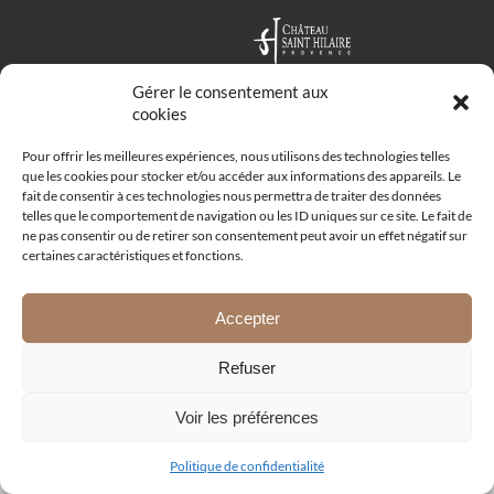
Gérer le consentement aux
cookies
Route d’Aix – R19 –
Pour offrir les meilleures expériences, nous utilisons des technologies telles
13111 Coudoux
que les cookies pour stocker et/ou accéder aux informations des appareils. Le
+33 (0)4 42 52 10 68
fait de consentir à ces technologies nous permettra de traiter des données
Email
telles que le comportement de navigation ou les ID uniques sur ce site. Le fait de
ne pas consentir ou de retirer son consentement peut avoir un effet négatif sur
certaines caractéristiques et fonctions.
Mentions légales
|
Politique de confidentialité
| Développement
Accepter
Menestys Consulting
Refuser
Voir les préférences
Politique de confidentialité