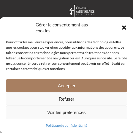
Gérer le consentement aux
cookies
Route d’Aix – R19 –
Pour offrir les meilleures expériences, nous utilisons des technologies telles
13111 Coudoux
que les cookies pour stocker et/ou accéder aux informations des appareils. Le
+33 (0)4 42 52 10 68
fait de consentir à ces technologies nous permettra de traiter des données
Email
telles que le comportement de navigation ou les ID uniques sur ce site. Le fait de
ne pas consentir ou de retirer son consentement peut avoir un effet négatif sur
certaines caractéristiques et fonctions.
Plan du site | Plus d'infos | Mentions légales | Politique de
Accepter
confidentialité | Développement
Menestys Consulting
Refuser
Voir les préférences
Politique de confidentialité