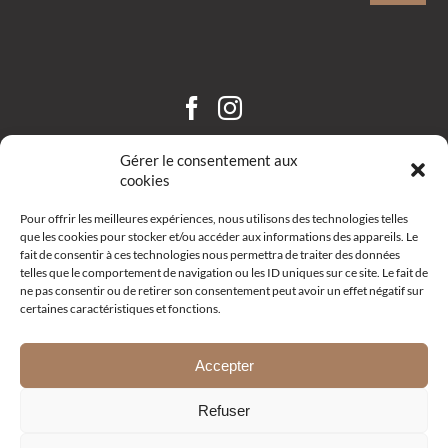
CHÂTEAU SAINT HILAIRE
Gérer le consentement aux
cookies
Pour offrir les meilleures expériences, nous utilisons des technologies telles
que les cookies pour stocker et/ou accéder aux informations des appareils. Le
fait de consentir à ces technologies nous permettra de traiter des données
telles que le comportement de navigation ou les ID uniques sur ce site. Le fait de
ne pas consentir ou de retirer son consentement peut avoir un effet négatif sur
certaines caractéristiques et fonctions.
Route d’Aix – R19 –
13111 Coudoux
+33 (0)4 42 52 10 68
Accepter
Email
Refuser