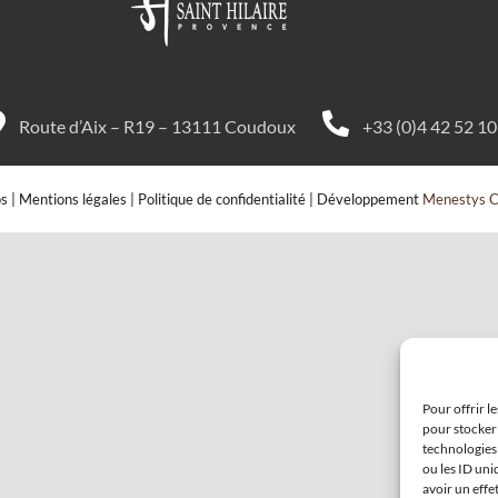
Route d’Aix – R19 – 13111 Coudoux
+33 (0)4 42 52 10
fos | Mentions légales | Politique de confidentialité | Développement
Menestys C
Pour offrir l
pour stocker 
technologies
ou les ID uni
avoir un effe